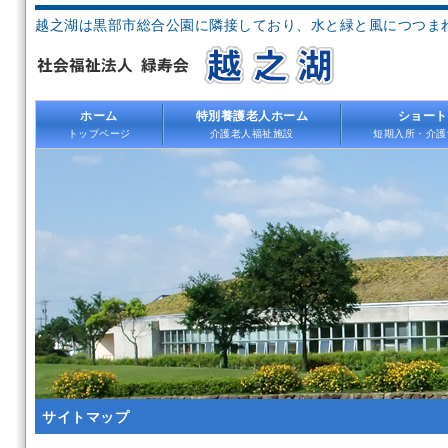
越之湖は黒部市総合公園に隣接しており、水と緑と風につつま
ホーム
特別養護老人ホーム
ショート
トップページ
介護老人福祉施設
短期入所・介護
サイトマップ