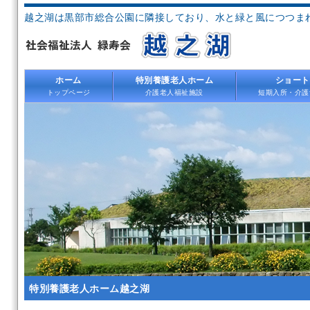
越之湖は黒部市総合公園に隣接しており、水と緑と風につつま
ホーム
特別養護老人ホーム
ショート
トップページ
介護老人福祉施設
短期入所・介護
特別養護老人ホーム越之湖