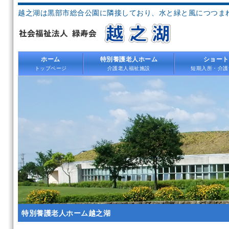
越之湖は黒部市総合公園に隣接しており、水と緑と風につつま
ホーム
特別養護老人ホーム
ショート
トップページ
介護老人福祉施設
短期入所・介護
特別養護老人ホーム越之湖