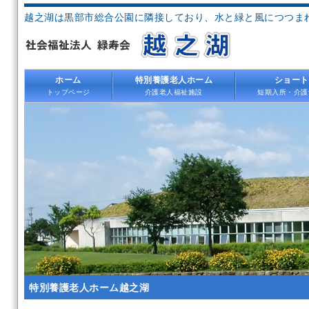
越之湖は黒部市総合公園に隣接しており、水と緑と風につつま
ホーム
特別養護老人ホーム
ショート
トップページ
介護老人福祉施設
短期入所・介護
特別養護老人ホーム越之湖