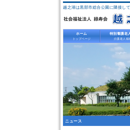
越之湖は黒部市総合公園に隣接し
ホーム
特別養護老
トップページ
介護老人福
ニュース