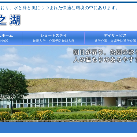
ており、水と緑と風につつまれた快適な環境の中にあります。
人ホーム
ショートステイ
デイサ－ビス
祉施設
短期入所・介護予防短期入所
通所介護・介護予防通所介護