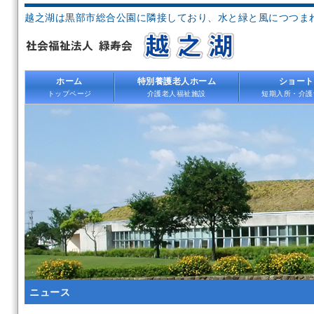
越之湖は黒部市総合公園に隣接しており、水と緑と風につつま
ホーム
特別養護老人ホーム
ショート
トップページ
介護老人福祉施設
短期入所・介護
ニュース