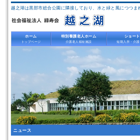
越之湖は黒部市総合公園に隣接しており、水と緑と風につつま
ホーム
特別養護老人ホーム
ショート
トップページ
介護老人福祉施設
短期入所・介護
ニュース