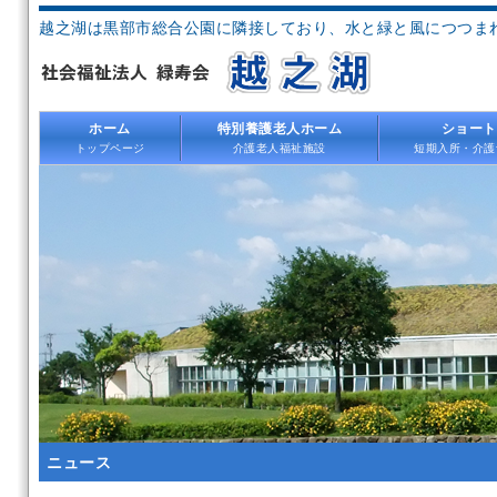
越之湖は黒部市総合公園に隣接しており、水と緑と風につつま
ホーム
特別養護老人ホーム
ショート
トップページ
介護老人福祉施設
短期入所・介護
ニュース