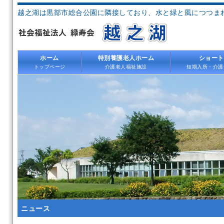
越之湖は黒部市総合公園に隣接しており、水と緑と風につつま
ホーム
特別養護老人ホーム
ショート
トップページ
介護老人福祉施設
短期入所・介護
ニュース