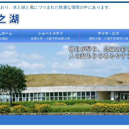
ており、水と緑と風につつまれた快適な環境の中にあります。
人ホーム
ショートステイ
デイサ－ビス
祉施設
短期入所・介護予防短期入所
通所介護・介護予防通所介護