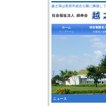
越之湖は黒部市総合公園に隣接し
ホーム
特別養護老
トップページ
介護老人福
ニュース