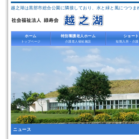
越之湖は黒部市総合公園に隣接しており、水と緑と風につつま
ホーム
特別養護老人ホーム
ショート
トップページ
介護老人福祉施設
短期入所・介護
ニュース