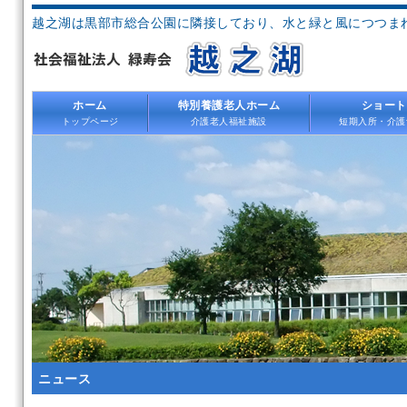
越之湖は黒部市総合公園に隣接しており、水と緑と風につつま
ホーム
特別養護老人ホーム
ショート
トップページ
介護老人福祉施設
短期入所・介護
ニュース