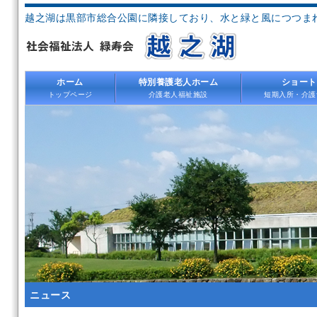
越之湖は黒部市総合公園に隣接しており、水と緑と風につつま
ホーム
特別養護老人ホーム
ショート
トップページ
介護老人福祉施設
短期入所・介護
ニュース