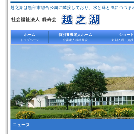
越之湖は黒部市総合公園に隣接しており、水と緑と風につつま
ホーム
特別養護老人ホーム
ショート
トップページ
介護老人福祉施設
短期入所・介護
ニュース