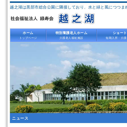
越之湖は黒部市総合公園に隣接しており、水と緑と風につつま
ホーム
特別養護老人ホーム
ショート
トップページ
介護老人福祉施設
短期入所・介護
ニュース