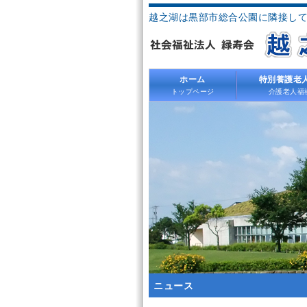
越之湖は黒部市総合公園に隣接し
ホーム
特別養護老
トップページ
介護老人福
ニュース