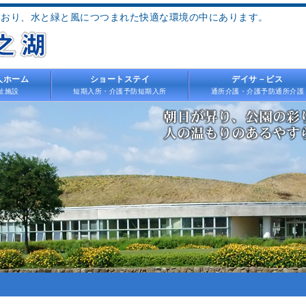
ており、水と緑と風につつまれた快適な環境の中にあります。
人ホーム
ショートステイ
デイサ－ビス
祉施設
短期入所・介護予防短期入所
通所介護・介護予防通所介護