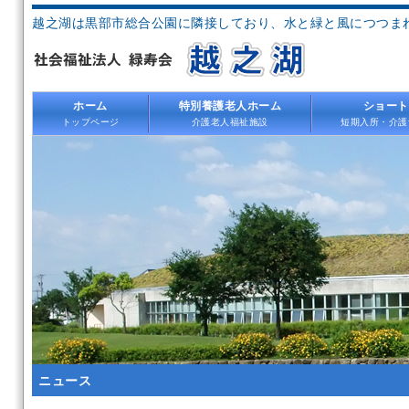
越之湖は黒部市総合公園に隣接しており、水と緑と風につつま
ホーム
特別養護老人ホーム
ショート
トップページ
介護老人福祉施設
短期入所・介護
ニュース