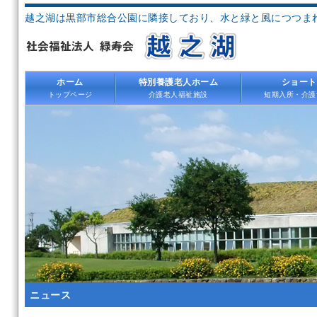
越之湖は黒部市総合公園に隣接しており、水と緑と風につつま
ホーム
特別養護老人ホーム
ショート
トップページ
介護老人福祉施設
短期入所・介護
ニュース